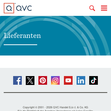
Lieferanten
Copyright © 2001 - 2026 QVC Handel S.à r.l. & Co. KG
Für die Richtigkeit der Angaben übernehmen wir keine Gewähr.