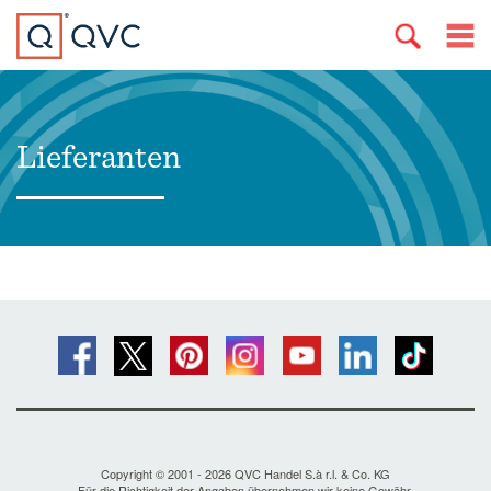
Lieferanten
Copyright © 2001 - 2026 QVC Handel S.à r.l. & Co. KG
Für die Richtigkeit der Angaben übernehmen wir keine Gewähr.