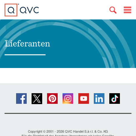
Lieferanten
Copyright © 2001 - 2026 QVC Handel S.à r.l. & Co. KG
Für die Richtigkeit der Angaben übernehmen wir keine Gewähr.