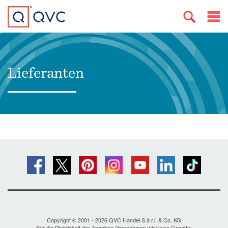
Lieferanten
Copyright © 2001 - 2026 QVC Handel S.à r.l. & Co. KG
Für die Richtigkeit der Angaben übernehmen wir keine Gewähr.