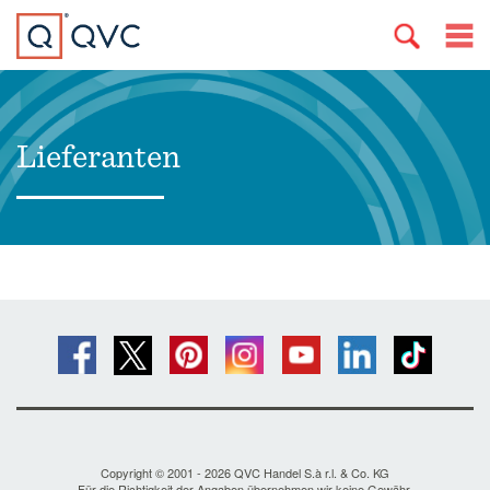
Lieferanten
Copyright © 2001 - 2026 QVC Handel S.à r.l. & Co. KG
Für die Richtigkeit der Angaben übernehmen wir keine Gewähr.