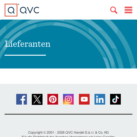
Lieferanten
Copyright © 2001 - 2026 QVC Handel S.à r.l. & Co. KG
Für die Richtigkeit der Angaben übernehmen wir keine Gewähr.