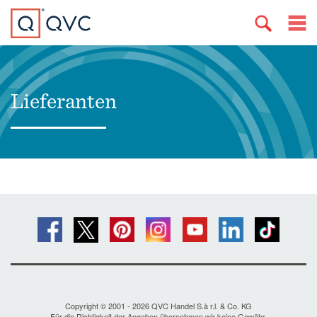
Lieferanten
Copyright © 2001 - 2026 QVC Handel S.à r.l. & Co. KG
Für die Richtigkeit der Angaben übernehmen wir keine Gewähr.