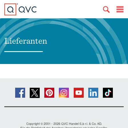
Lieferanten
Copyright © 2001 - 2026 QVC Handel S.à r.l. & Co. KG
Für die Richtigkeit der Angaben übernehmen wir keine Gewähr.