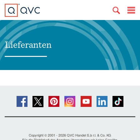
Lieferanten
Copyright © 2001 - 2026 QVC Handel S.à r.l. & Co. KG
Für die Richtigkeit der Angaben übernehmen wir keine Gewähr.