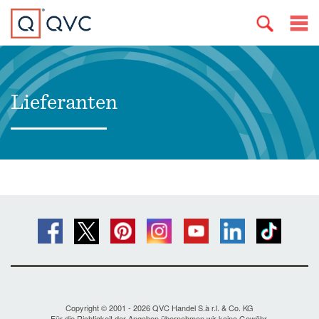
Lieferanten
Copyright © 2001 - 2026 QVC Handel S.à r.l. & Co. KG
Für die Richtigkeit der Angaben übernehmen wir keine Gewähr.