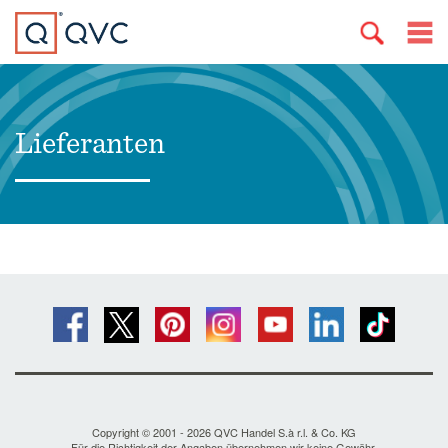
Lieferanten
Copyright © 2001 - 2026 QVC Handel S.à r.l. & Co. KG
Für die Richtigkeit der Angaben übernehmen wir keine Gewähr.