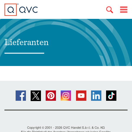
Lieferanten
Copyright © 2001 - 2026 QVC Handel S.à r.l. & Co. KG
Für die Richtigkeit der Angaben übernehmen wir keine Gewähr.