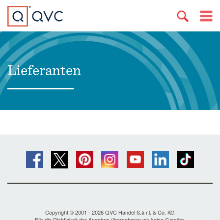
Lieferanten
Copyright © 2001 - 2026 QVC Handel S.à r.l. & Co. KG
Für die Richtigkeit der Angaben übernehmen wir keine Gewähr.