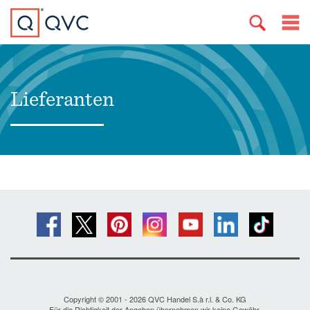
Lieferanten
Copyright © 2001 - 2026 QVC Handel S.à r.l. & Co. KG
Für die Richtigkeit der Angaben übernehmen wir keine Gewähr.