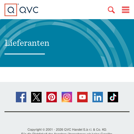
Lieferanten
Copyright © 2001 - 2026 QVC Handel S.à r.l. & Co. KG
Für die Richtigkeit der Angaben übernehmen wir keine Gewähr.