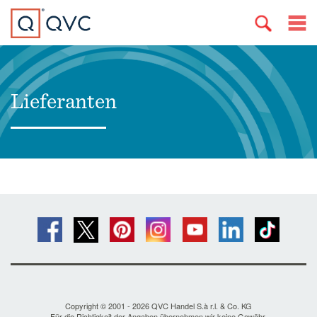
Lieferanten
Copyright © 2001 - 2026 QVC Handel S.à r.l. & Co. KG
Für die Richtigkeit der Angaben übernehmen wir keine Gewähr.