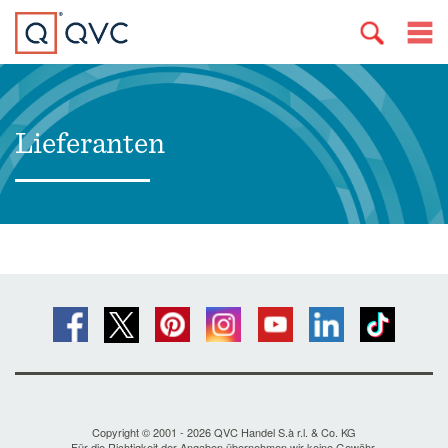
Lieferanten
Copyright © 2001 - 2026 QVC Handel S.à r.l. & Co. KG
Für die Richtigkeit der Angaben übernehmen wir keine Gewähr.