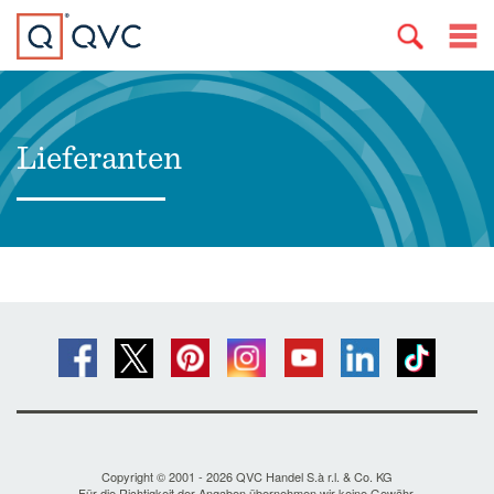
Lieferanten
Copyright © 2001 - 2026 QVC Handel S.à r.l. & Co. KG
Für die Richtigkeit der Angaben übernehmen wir keine Gewähr.