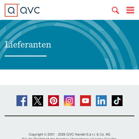
Lieferanten
Copyright © 2001 - 2026 QVC Handel S.à r.l. & Co. KG
Für die Richtigkeit der Angaben übernehmen wir keine Gewähr.