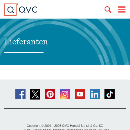
Lieferanten
Copyright © 2001 - 2026 QVC Handel S.à r.l. & Co. KG
Für die Richtigkeit der Angaben übernehmen wir keine Gewähr.