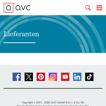
Lieferanten
Copyright © 2001 - 2026 QVC Handel S.à r.l. & Co. KG
Für die Richtigkeit der Angaben übernehmen wir keine Gewähr.