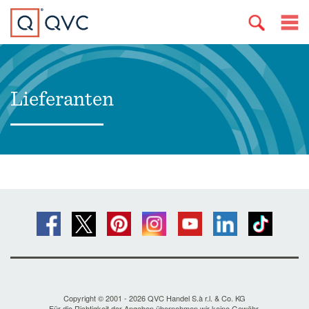
Lieferanten
Copyright © 2001 - 2026 QVC Handel S.à r.l. & Co. KG
Für die Richtigkeit der Angaben übernehmen wir keine Gewähr.