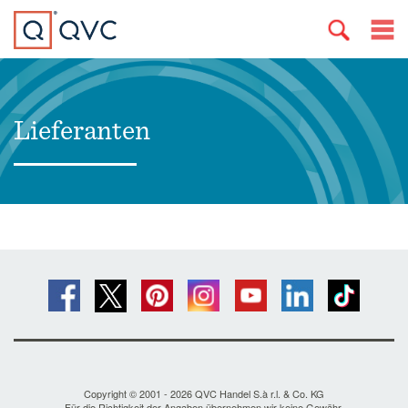
Lieferanten
Copyright © 2001 - 2026 QVC Handel S.à r.l. & Co. KG
Für die Richtigkeit der Angaben übernehmen wir keine Gewähr.