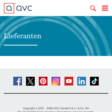
Lieferanten
Copyright © 2001 - 2026 QVC Handel S.à r.l. & Co. KG
Für die Richtigkeit der Angaben übernehmen wir keine Gewähr.