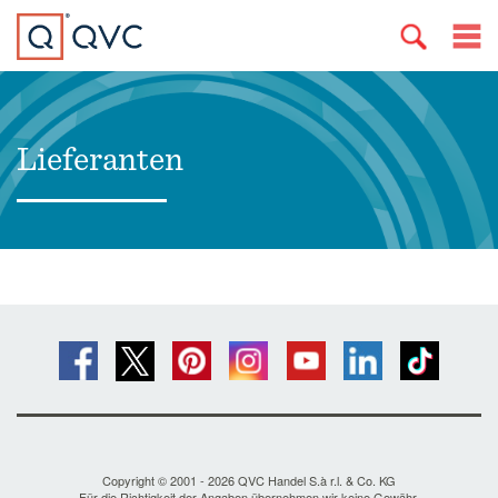
Lieferanten
Copyright © 2001 - 2026 QVC Handel S.à r.l. & Co. KG
Für die Richtigkeit der Angaben übernehmen wir keine Gewähr.