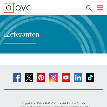
Lieferanten
Copyright © 2001 - 2026 QVC Handel S.à r.l. & Co. KG
Für die Richtigkeit der Angaben übernehmen wir keine Gewähr.