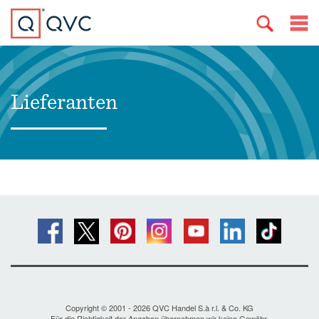
Lieferanten
Copyright © 2001 - 2026 QVC Handel S.à r.l. & Co. KG
Für die Richtigkeit der Angaben übernehmen wir keine Gewähr.