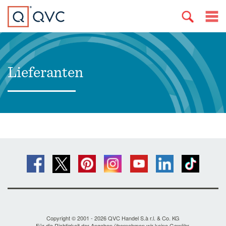
Lieferanten
Copyright © 2001 - 2026 QVC Handel S.à r.l. & Co. KG
Für die Richtigkeit der Angaben übernehmen wir keine Gewähr.