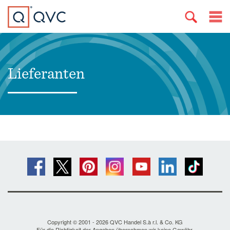
Lieferanten
Copyright © 2001 - 2026 QVC Handel S.à r.l. & Co. KG
Für die Richtigkeit der Angaben übernehmen wir keine Gewähr.