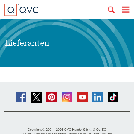
Lieferanten
Copyright © 2001 - 2026 QVC Handel S.à r.l. & Co. KG
Für die Richtigkeit der Angaben übernehmen wir keine Gewähr.