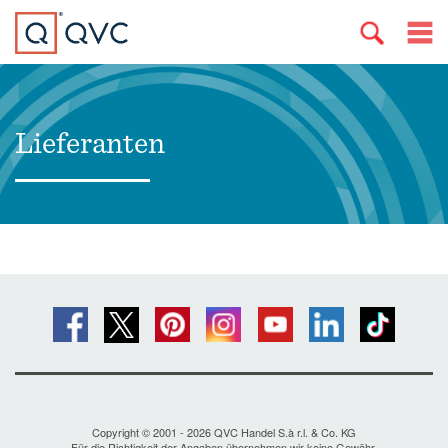
Lieferanten
Copyright © 2001 - 2026 QVC Handel S.à r.l. & Co. KG
Für die Richtigkeit der Angaben übernehmen wir keine Gewähr.