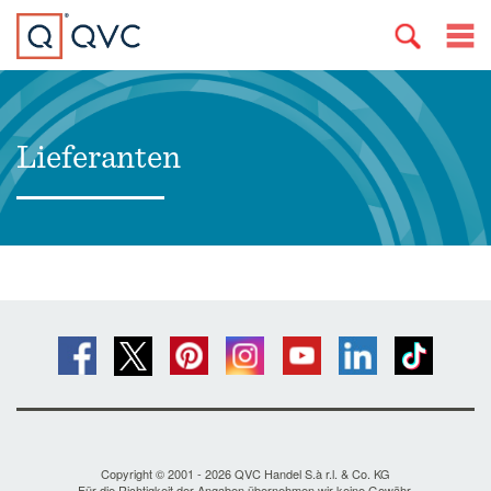
Lieferanten
Copyright © 2001 - 2026 QVC Handel S.à r.l. & Co. KG
Für die Richtigkeit der Angaben übernehmen wir keine Gewähr.