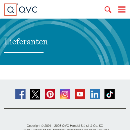
Lieferanten
Copyright © 2001 - 2026 QVC Handel S.à r.l. & Co. KG
Für die Richtigkeit der Angaben übernehmen wir keine Gewähr.