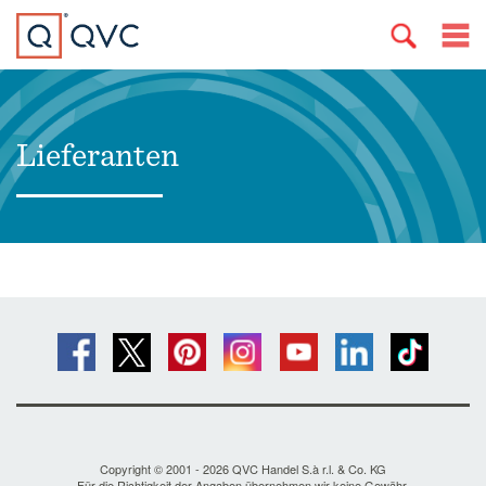
Lieferanten
Copyright © 2001 - 2026 QVC Handel S.à r.l. & Co. KG
Für die Richtigkeit der Angaben übernehmen wir keine Gewähr.