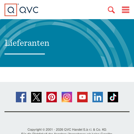
Lieferanten
Copyright © 2001 - 2026 QVC Handel S.à r.l. & Co. KG
Für die Richtigkeit der Angaben übernehmen wir keine Gewähr.