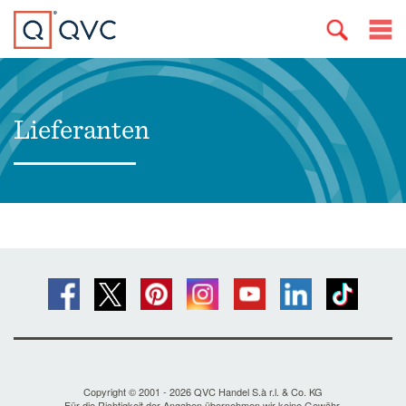
Lieferanten
Copyright © 2001 - 2026 QVC Handel S.à r.l. & Co. KG
Für die Richtigkeit der Angaben übernehmen wir keine Gewähr.