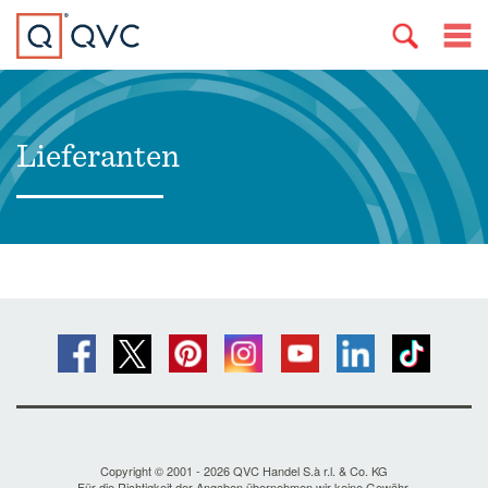
Lieferanten
Copyright © 2001 - 2026 QVC Handel S.à r.l. & Co. KG
Für die Richtigkeit der Angaben übernehmen wir keine Gewähr.