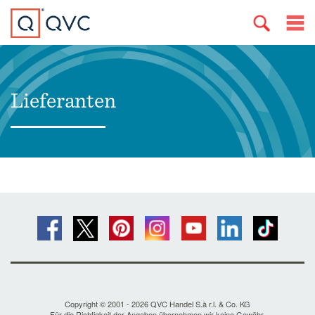
Lieferanten
Copyright © 2001 - 2026 QVC Handel S.à r.l. & Co. KG
Für die Richtigkeit der Angaben übernehmen wir keine Gewähr.