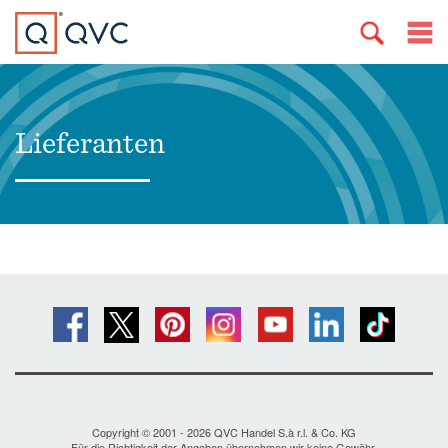
Lieferanten
Copyright © 2001 - 2026 QVC Handel S.à r.l. & Co. KG
Für die Richtigkeit der Angaben übernehmen wir keine Gewähr.