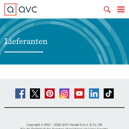
Lieferanten
Copyright © 2001 - 2026 QVC Handel S.à r.l. & Co. KG
Für die Richtigkeit der Angaben übernehmen wir keine Gewähr.