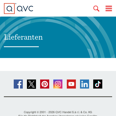
Lieferanten
Copyright © 2001 - 2026 QVC Handel S.à r.l. & Co. KG
Für die Richtigkeit der Angaben übernehmen wir keine Gewähr.