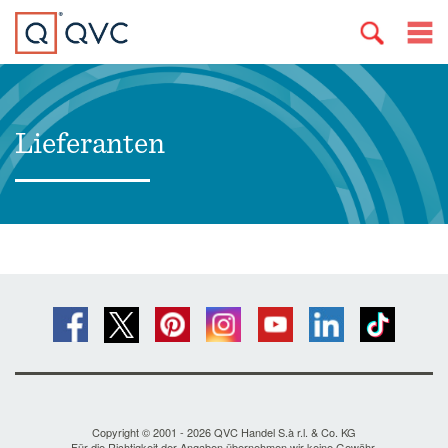
Lieferanten
Copyright © 2001 - 2026 QVC Handel S.à r.l. & Co. KG
Für die Richtigkeit der Angaben übernehmen wir keine Gewähr.