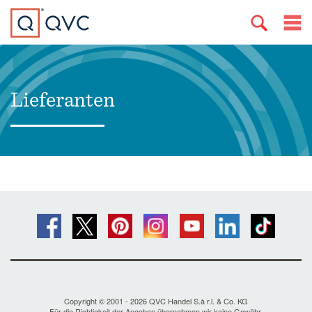
Lieferanten
Copyright © 2001 - 2026 QVC Handel S.à r.l. & Co. KG
Für die Richtigkeit der Angaben übernehmen wir keine Gewähr.