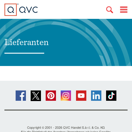
Lieferanten
Copyright © 2001 - 2026 QVC Handel S.à r.l. & Co. KG
Für die Richtigkeit der Angaben übernehmen wir keine Gewähr.