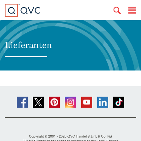
Lieferanten
Copyright © 2001 - 2026 QVC Handel S.à r.l. & Co. KG
Für die Richtigkeit der Angaben übernehmen wir keine Gewähr.