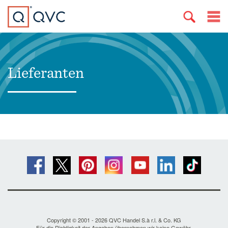
Lieferanten
Copyright © 2001 - 2026 QVC Handel S.à r.l. & Co. KG
Für die Richtigkeit der Angaben übernehmen wir keine Gewähr.