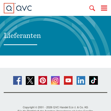
Lieferanten
Copyright © 2001 - 2026 QVC Handel S.à r.l. & Co. KG
Für die Richtigkeit der Angaben übernehmen wir keine Gewähr.