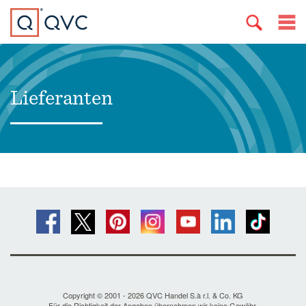
Lieferanten
Copyright © 2001 - 2026 QVC Handel S.à r.l. & Co. KG
Für die Richtigkeit der Angaben übernehmen wir keine Gewähr.