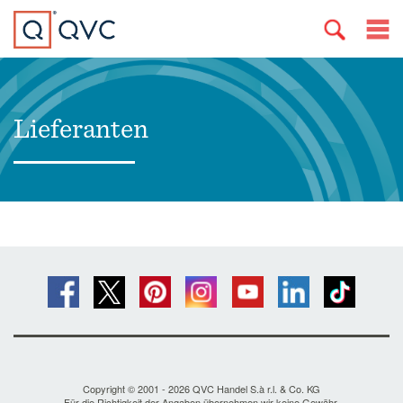
Lieferanten
Copyright © 2001 - 2026 QVC Handel S.à r.l. & Co. KG
Für die Richtigkeit der Angaben übernehmen wir keine Gewähr.