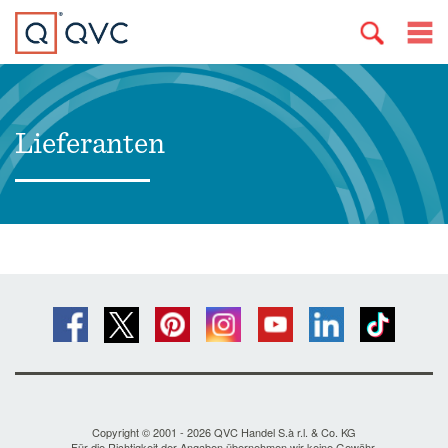
Lieferanten
Copyright © 2001 - 2026 QVC Handel S.à r.l. & Co. KG
Für die Richtigkeit der Angaben übernehmen wir keine Gewähr.